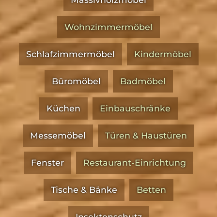
Wohnzimmermöbel
Schlafzimmermöbel
Kindermöbel
Büromöbel
Badmöbel
Küchen
Einbauschränke
Messemöbel
Türen & Haustüren
Fenster
Restaurant-Einrichtung
Tische & Bänke
Betten
Insektenschutz